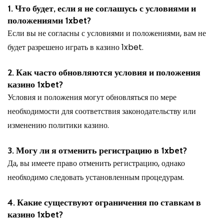
1. Что будет, если я не соглашусь с условиями и
положениями 1xbet?
Если вы не согласны с условиями и положениями, вам не
будет разрешено играть в казино 1xbet.
2. Как часто обновляются условия и положения
казино 1xbet?
Условия и положения могут обновляться по мере
необходимости для соответствия законодательству или
изменению политики казино.
3. Могу ли я отменить регистрацию в 1xbet?
Да, вы имеете право отменить регистрацию, однако
необходимо следовать установленным процедурам.
4. Какие существуют ограничения по ставкам в
казино 1xbet?