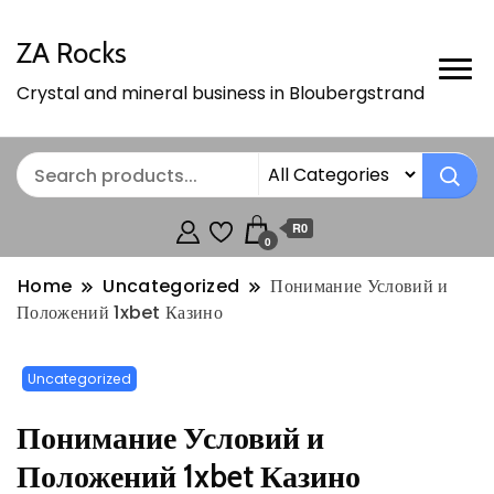
ZA Rocks
Crystal and mineral business in Bloubergstrand
R0
0
Home
Uncategorized
Понимание Условий и
Положений 1xbet Казино
Uncategorized
Понимание Условий и
Положений 1xbet Казино