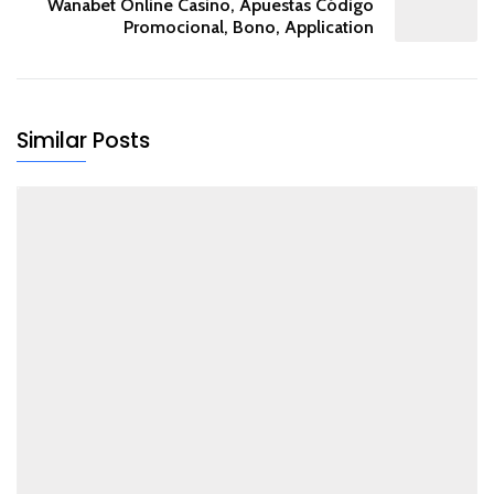
Wanabet Online Casino, Apuestas Código
Promocional, Bono, Application
Similar Posts