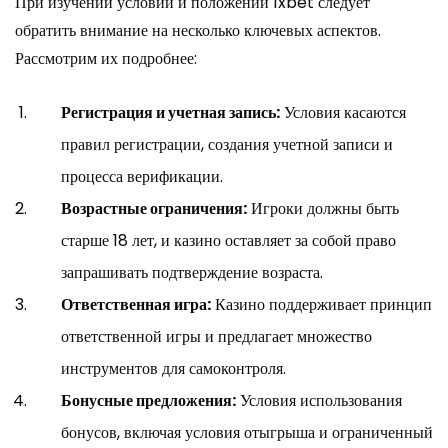
При изучении условий и положений 1xbet следует
обратить внимание на несколько ключевых аспектов.
Рассмотрим их подробнее:
Регистрация и учетная запись:
Условия касаются
правил регистрации, создания учетной записи и
процесса верификации.
Возрастные ограничения:
Игроки должны быть
старше 18 лет, и казино оставляет за собой право
запрашивать подтверждение возраста.
Ответственная игра:
Казино поддерживает принцип
ответственной игры и предлагает множество
инструментов для самоконтроля.
Бонусные предложения:
Условия использования
бонусов, включая условия отыгрыша и ограниченный