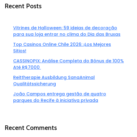
Recent Posts
Vitrines de Halloween: 59 ideias de decoração
para sua loja entrar no clima do Dia das Bruxas
Top Casinos Online Chile 2026: ¡Los Mejores
Sitios!
CASSINOPIX: Análise Completa do Bônus de 100%
Até R$7000 ️
Reittherapie Ausbildung SanaAnimal
Qualitätssicherung
João Campos entrega gestão de quatro
parques do Recife à iniciativa privada
Recent Comments