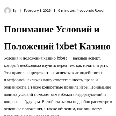
By
February 3, 2026
0 minutes, 4 seconds Read
Понимание Условий и
Положений 1xbet Казино
Условия и положения казино 1xbet — важный аспект,
который необходимо изучить перед тем, как начать играть.
Эти правила определяют все аспекты взаимодействия с
платформой, включая вашу ответственность, права и
обязанности, а также конкретные правила игры. Понимание
данных условий поможет вам избежать недоразумений и
вопросов в будущем. В этой статье мы подробно рассмотрим
основные положения, а также объясним, как они могут