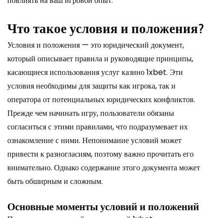
повлиять на ваш игровой опыт.
Что такое условия и положения?
Условия и положения — это юридический документ,
который описывает правила и руководящие принципы,
касающиеся использования услуг казино 1xbet. Эти
условия необходимы для защиты как игрока, так и
оператора от потенциальных юридических конфликтов.
Прежде чем начинать игру, пользователи обязаны
согласиться с этими правилами, что подразумевает их
ознакомление с ними. Непонимание условий может
привести к разногласиям, поэтому важно прочитать его
внимательно. Однако содержание этого документа может
быть обширным и сложным.
Основные моменты условий и положений