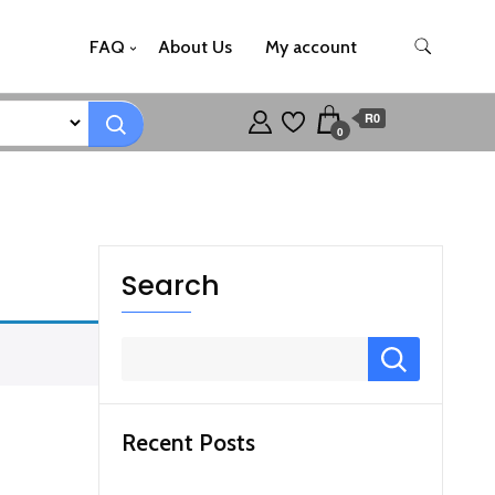
FAQ
About Us
My account
R0
0
Search
Recent Posts