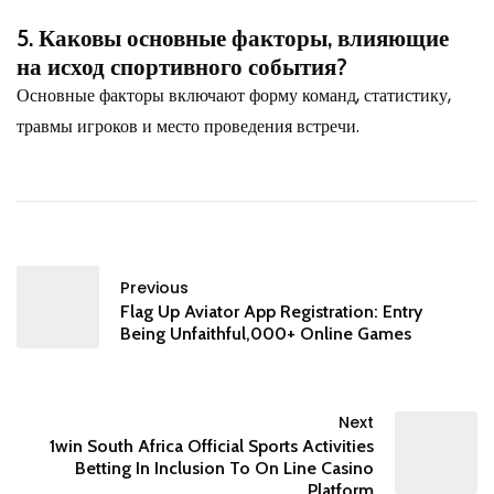
5. Каковы основные факторы, влияющие
на исход спортивного события?
Основные факторы включают форму команд, статистику,
травмы игроков и место проведения встречи.
Previous
Flag Up Aviator App Registration: Entry
Being Unfaithful,000+ Online Games
Next
1win South Africa Official Sports Activities
Betting In Inclusion To On Line Casino
Platform