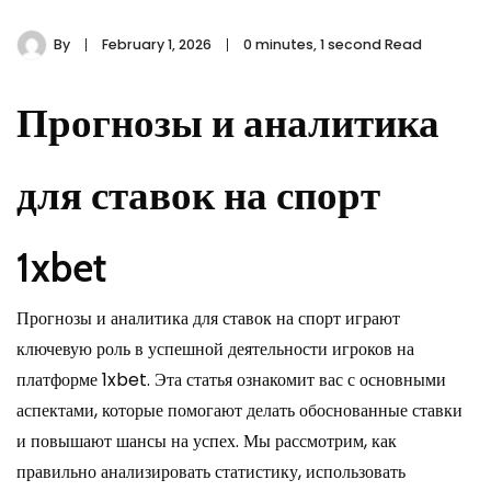
By
February 1, 2026
0 minutes, 1 second Read
Прогнозы и аналитика
для ставок на спорт
1xbet
Прогнозы и аналитика для ставок на спорт играют
ключевую роль в успешной деятельности игроков на
платформе 1xbet. Эта статья ознакомит вас с основными
аспектами, которые помогают делать обоснованные ставки
и повышают шансы на успех. Мы рассмотрим, как
правильно анализировать статистику, использовать