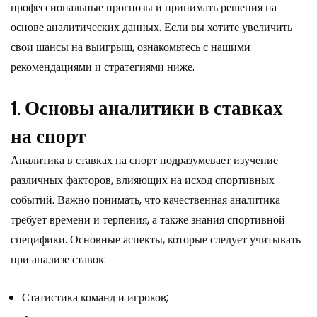
профессиональные прогнозы и принимать решения на
основе аналитических данных. Если вы хотите увеличить
свои шансы на выигрыш, ознакомьтесь с нашими
рекомендациями и стратегиями ниже.
1. Основы аналитики в ставках
на спорт
Аналитика в ставках на спорт подразумевает изучение
различных факторов, влияющих на исход спортивных
событий. Важно понимать, что качественная аналитика
требует времени и терпения, а также знания спортивной
специфики. Основные аспекты, которые следует учитывать
при анализе ставок:
Статистика команд и игроков;