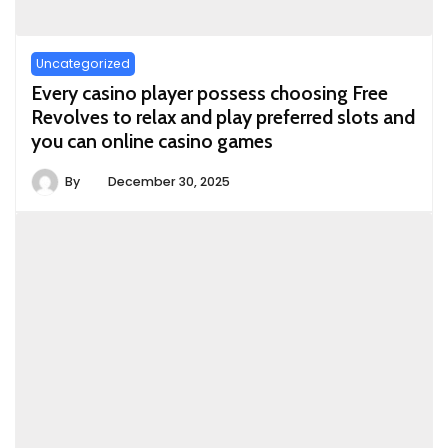
Uncategorized
Every casino player possess choosing Free
Revolves to relax and play preferred slots and
you can online casino games
By
December 30, 2025