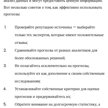
анализ данных и могут предоставить ценную информацию.
Вот несколько советов о том, как эффективно использовать
прогнозы:
Проверяйте репутацию источника — выбирайте
только тех экспертов, которые имеют положительные
отзывы;
Сравнивайте прогнозы от разных аналитиков для
более обоснованных решений;
Не полагайтесь исключительно на прогнозы,
используйте их как дополнение к своим собственным
исследованиям;
Устанавливайте собственные критерии для оценки
прогнозов и придерживайтесь их;
Обратите внимание на долгосрочную статистику, а