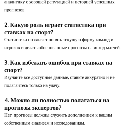
аналитику с хорошей репутацией и историей успешных
прогнозов.
2. Какую роль играет статистика при
ставках на спорт?
Статистика позволяет понять текущую форму команд и
игроков и делать обоснованные прогнозы на исход матчей.
3. Как избежать ошибок при ставках на
спорт?
Изучайте все доступные данные, ставьте аккуратно и не
полагайтесь только на удачу.
4. Можно ли полностью полагаться на
прогнозы экспертов?
Нет, прогнозы должны служить дополнением к вашим
собственным анализам и исследованиям.