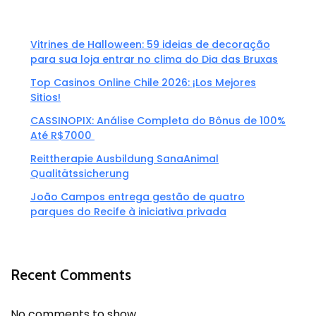
Vitrines de Halloween: 59 ideias de decoração
para sua loja entrar no clima do Dia das Bruxas
Top Casinos Online Chile 2026: ¡Los Mejores
Sitios!
CASSINOPIX: Análise Completa do Bônus de 100%
Até R$7000 ️
Reittherapie Ausbildung SanaAnimal
Qualitätssicherung
João Campos entrega gestão de quatro
parques do Recife à iniciativa privada
Recent Comments
No comments to show.