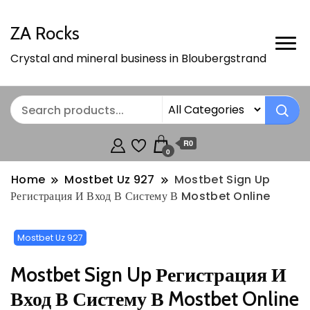
ZA Rocks
Crystal and mineral business in Bloubergstrand
R0
0
Home
Mostbet Uz 927
Mostbet Sign Up
Регистрация И Вход В Систему В Mostbet Online
Mostbet Uz 927
Mostbet Sign Up Регистрация И
Вход В Систему В Mostbet Online