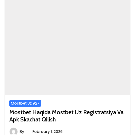
Mostbet Uz 927
Mostbet Haqida Mostbet Uz Registratsiya Va
Apk Skachat Qilish
By
February 1, 2026