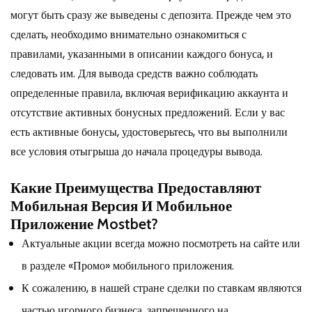
могут быть сразу же выведены с депозита. Прежде чем это
сделать, необходимо внимательно ознакомиться с
правилами, указанными в описании каждого бонуса, и
следовать им. Для вывода средств важно соблюдать
определенные правила, включая верификацию аккаунта и
отсутствие активных бонусных предложений. Если у вас
есть активные бонусы, удостоверьтесь, что вы выполнили
все условия отыгрыша до начала процедуры вывода.
Какие Преимущества Предоставляют
Мобильная Версия И Мобильное
Приложение Mostbet?
Актуальные акции всегда можно посмотреть на сайте или
в разделе «Промо» мобильного приложения.
К сожалению, в нашей стране сделки по ставкам являются
частью игорного бизнеса, запрещенного на