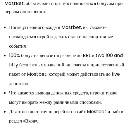
MostBet, обязательно стоит воспользоваться бонусом при
первом пополнении.
После успешного входа в Mostbet, вы сможете
наслаждаться игрой и делать ставки на спортивные
события.
100% бонус на депозит в размере до BRL и two 100 and
fifty бесплатных вращений включены в приветственный
пакет от Mostbet, который может действовать до five
депозитов.
Что касается вывода денежных средств, игроки также
могут выбрать между различными способами.
Для этого достаточно перейти на сайт Mostbet и найти
раздел «Вход».