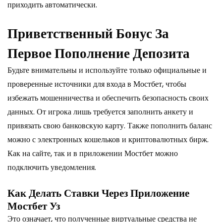
приходить автоматически.
Приветственный Бонус За
Первое Пополнение Депозита
Будьте внимательны и используйте только официальные и
проверенные источники для входа в Мостбет, чтобы
избежать мошенничества и обеспечить безопасность своих
данных. От игрока лишь требуется заполнить анкету и
привязать свою банковскую карту. Также пополнить баланс
можно с электронных кошельков и криптовалютных бирж.
Как на сайте, так и в приложении Мостбет можно
подключить уведомления.
Как Делать Ставки Через Приложение
Мостбет Уз
Это означает, что полученные виртуальные средства не