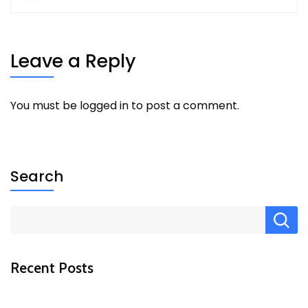
Leave a Reply
You must be
logged in
to post a comment.
Search
Recent Posts