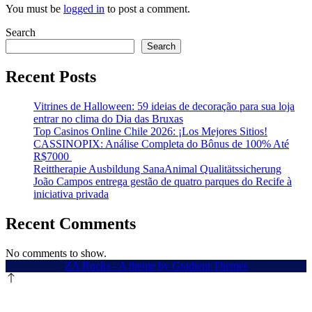
You must be
logged in
to post a comment.
Search
Search
Recent Posts
Vitrines de Halloween: 59 ideias de decoração para sua loja
entrar no clima do Dia das Bruxas
Top Casinos Online Chile 2026: ¡Los Mejores Sitios!
CASSINOPIX: Análise Completa do Bônus de 100% Até
R$7000 ️
Reittherapie Ausbildung SanaAnimal Qualitätssicherung
João Campos entrega gestão de quatro parques do Recife à
iniciativa privada
Recent Comments
No comments to show.
ZA Rocks - A theme by Gradient Themes