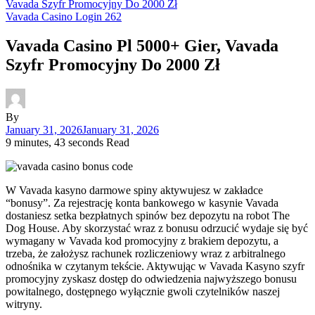
Vavada Szyfr Promocyjny Do 2000 Zł
Vavada Casino Login 262
Vavada Casino Pl 5000+ Gier, Vavada
Szyfr Promocyjny Do 2000 Zł
By
January 31, 2026
January 31, 2026
9 minutes, 43 seconds Read
W Vavada kasyno darmowe spiny aktywujesz w zakładce
“bonusy”. Za rejestrację konta bankowego w kasynie Vavada
dostaniesz setka bezpłatnych spinów bez depozytu na robot The
Dog House. Aby skorzystać wraz z bonusu odrzucić wydaje się być
wymagany w Vavada kod promocyjny z brakiem depozytu, a
trzeba, że założysz rachunek rozliczeniowy wraz z arbitralnego
odnośnika w czytanym tekście. Aktywując w Vavada Kasyno szyfr
promocyjny zyskasz dostęp do odwiedzenia najwyższego bonusu
powitalnego, dostępnego wyłącznie gwoli czytelników naszej
witryny.