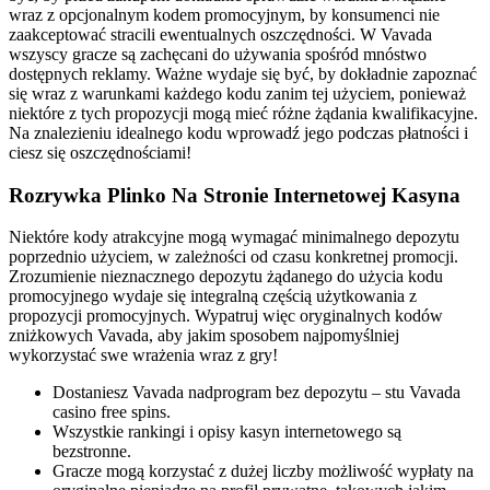
wraz z opcjonalnym kodem promocyjnym, by konsumenci nie
zaakceptować stracili ewentualnych oszczędności. W Vavada
wszyscy gracze są zachęcani do używania spośród mnóstwo
dostępnych reklamy. Ważne wydaje się być, by dokładnie zapoznać
się wraz z warunkami każdego kodu zanim tej użyciem, ponieważ
niektóre z tych propozycji mogą mieć różne żądania kwalifikacyjne.
Na znalezieniu idealnego kodu wprowadź jego podczas płatności i
ciesz się oszczędnościami!
Rozrywka Plinko Na Stronie Internetowej Kasyna
Niektóre kody atrakcyjne mogą wymagać minimalnego depozytu
poprzednio użyciem, w zależności od czasu konkretnej promocji.
Zrozumienie nieznacznego depozytu żądanego do użycia kodu
promocyjnego wydaje się integralną częścią użytkowania z
propozycji promocyjnych. Wypatruj więc oryginalnych kodów
zniżkowych Vavada, aby jakim sposobem najpomyślniej
wykorzystać swe wrażenia wraz z gry!
Dostaniesz Vavada nadprogram bez depozytu – stu Vavada
casino free spins.
Wszystkie rankingi i opisy kasyn internetowego są
bezstronne.
Gracze mogą korzystać z dużej liczby możliwość wypłaty na