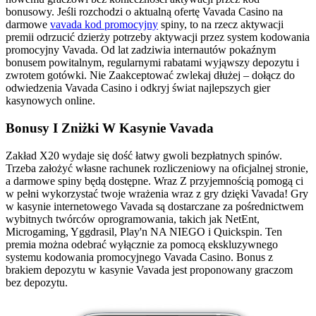
bonusowy. Jeśli rozchodzi o aktualną ofertę Vavada Casino na
darmowe
vavada kod promocyjny
spiny, to na rzecz aktywacji
premii odrzucić dzierży potrzeby aktywacji przez system kodowania
promocyjny Vavada. Od lat zadziwia internautów pokaźnym
bonusem powitalnym, regularnymi rabatami wyjąwszy depozytu i
zwrotem gotówki. Nie Zaakceptować zwlekaj dłużej – dołącz do
odwiedzenia Vavada Casino i odkryj świat najlepszych gier
kasynowych online.
Bonusy I Zniżki W Kasynie Vavada
Zakład X20 wydaje się dość łatwy gwoli bezpłatnych spinów.
Trzeba założyć własne rachunek rozliczeniowy na oficjalnej stronie,
a darmowe spiny będą dostępne. Wraz Z przyjemnością pomogą ci
w pełni wykorzystać twoje wrażenia wraz z gry dzięki Vavada! Gry
w kasynie internetowego Vavada są dostarczane za pośrednictwem
wybitnych twórców oprogramowania, takich jak NetEnt,
Microgaming, Yggdrasil, Play'n NA NIEGO i Quickspin. Ten
premia można odebrać wyłącznie za pomocą ekskluzywnego
systemu kodowania promocyjnego Vavada Casino. Bonus z
brakiem depozytu w kasynie Vavada jest proponowany graczom
bez depozytu.