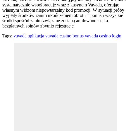
systematycznie współpracuje wraz z kasynem Vavada, oferując
własnym widzom niepowtarzalny kod promocji. W sytuacji próby
wypłaty środków zanim ukończeniem obrotu – bonus i wszystkie
środki spośród zanim związane zostaną anulowane. setka
bezpłatnych spinów zbytnio rejestrację
Tags:
vavada aplikacja
vavada casino bonus
vavada casino login