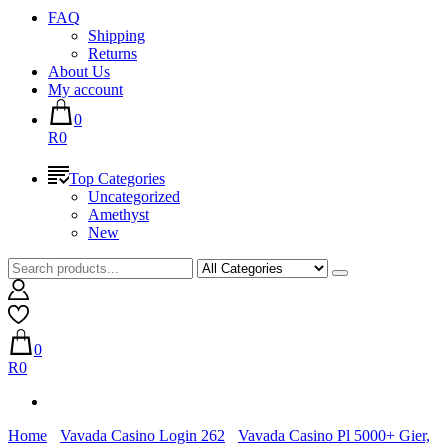
FAQ
Shipping
Returns
About Us
My account
0
R0
Top Categories
Uncategorized
Amethyst
New
0
R0
Home
Vavada Casino Login 262
Vavada Casino Pl 5000+ Gier,