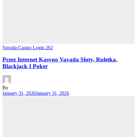
Vavada Casino Login 262
Przez Internet Kasyno Vavada Sloty, Ruletka,
Blackjack I Poker
By
January 31, 2026
January 31, 2026