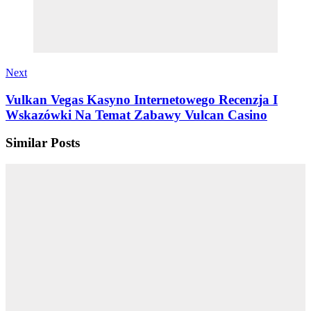
Next
Vulkan Vegas Kasyno Internetowego Recenzja I
Wskazówki Na Temat Zabawy Vulcan Casino
Similar Posts