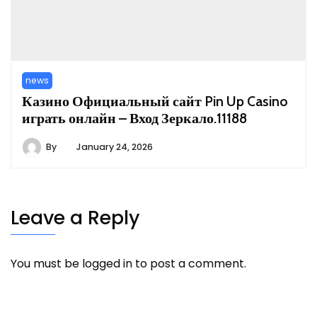
news
Казино Официальный сайт Pin Up Casino
играть онлайн – Вход Зеркало.11188
By
January 24, 2026
Leave a Reply
You must be
logged in
to post a comment.