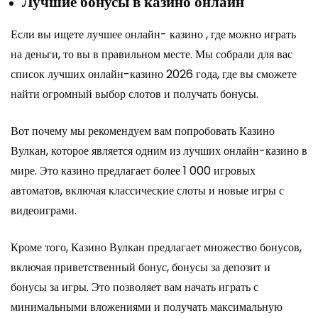
Лучшие бонусы в казино онлайн
Если вы ищете лучшее онлайн-
казино
, где можно играть
на деньги, то вы в правильном месте. Мы собрали для вас
список лучших онлайн-казино 2026 года, где вы сможете
найти огромный выбор слотов и получать бонусы.
Вот почему мы рекомендуем вам попробовать Казино
Вулкан, которое является одним из лучших онлайн-казино в
мире. Это казино предлагает более 1 000 игровых
автоматов, включая классические слоты и новые игры с
видеоиграми.
Кроме того, Казино Вулкан предлагает множество бонусов,
включая приветственный бонус, бонусы за депозит и
бонусы за игры. Это позволяет вам начать играть с
минимальными вложениями и получать максимальную