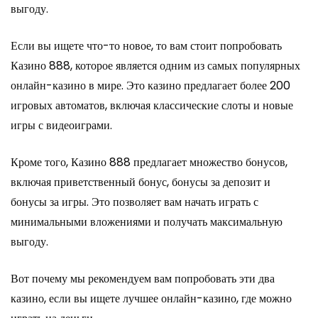
выгоду.
Если вы ищете что-то новое, то вам стоит попробовать
Казино 888, которое является одним из самых популярных
онлайн-казино в мире. Это казино предлагает более 200
игровых автоматов, включая классические слоты и новые
игры с видеоиграми.
Кроме того, Казино 888 предлагает множество бонусов,
включая приветственный бонус, бонусы за депозит и
бонусы за игры. Это позволяет вам начать играть с
минимальными вложениями и получать максимальную
выгоду.
Вот почему мы рекомендуем вам попробовать эти два
казино, если вы ищете лучшее онлайн-казино, где можно