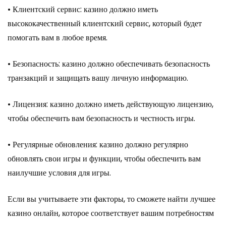
• Клиентский сервис: казино должно иметь
высококачественный клиентский сервис, который будет
помогать вам в любое время.
• Безопасность: казино должно обеспечивать безопасность
транзакций и защищать вашу личную информацию.
• Лицензия: казино должно иметь действующую лицензию,
чтобы обеспечить вам безопасность и честность игры.
• Регулярные обновления: казино должно регулярно
обновлять свои игры и функции, чтобы обеспечить вам
наилучшие условия для игры.
Если вы учитываете эти факторы, то сможете найти лучшее
казино онлайн, которое соответствует вашим потребностям