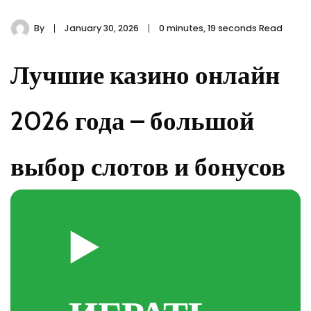
By
January 30, 2026
0 minutes, 19 seconds Read
Лучшие казино онлайн
2026 года – большой
выбор слотов и бонусов
▶️