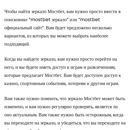
Чтобы найти зеркало Мостбет, вам нужно просто ввести в
поисковике “mostbet зеркало” или “mostbet
официальный сайт”. Вам будет предложено несколько
вариантов, из которых вы можете выбрать наиболее
подходящий.
Когда вы найдете зеркало, вам нужно просто перейти на
него, и вы будете иметь доступ к играм и развлечениям,
которые предлагает Мостбет. Вам будет доступен доступ к
казино, спортивным событиям, лотереям и другим играм.
Вам также нужно помнить, что зеркало Мостбет может быть
изменено, и вам нужно регулярно проверять, является ли
оно актуальным. Вам также нужно быть осторожным, когда
вы переходите на зеркало, и убедиться, что вы переходите на