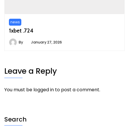
news
1xbet .724
By
January 27, 2026
Leave a Reply
You must be
logged in
to post a comment.
Search