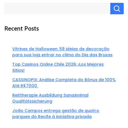
Recent Posts
Vitrines de Halloween: 59 ideias de decoração
para sua loja entrar no clima do Dia das Bruxas
Top Casinos Online Chile 2026: ¡Los Mejores
Sitios!
CASSINOPIX: Análise Completa do Bônus de 100%
Até R$7000 ️
Reittherapie Ausbildung SanaAnimal
Qualitätssicherung
João Campos entrega gestão de quatro
parques do Recife à iniciativa privada