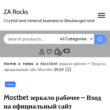
ZA Rocks
Crystal and mineral business in Bloubergstrand
R0
0
Home
news
Mostbet зеркало рабочее – Вход на
официальный сайт Мостбет.3620 (2)
news
Mostbet зеркало рабочее – Вход
на официальный сайт