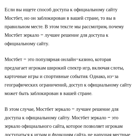
Если вы ищете способ доступа к официальному сайту
Мостбет, но он заблокирован в вашей стране, то вы в
правильном месте. В этом тексте мы рассмотрим, почему
Мостбет зеркало – лучшее решение для доступа к
официальному сайту.
Мостбет – это популярная онлайн-казино, которая
предлагает игрокам широкий спектр игр, включая слоты,
карточные игры и спортивные события. Однако, из-за
географических ограничений, доступ к официальному сайту
может быть заблокирован в вашей стране.
В этом случае, Мостбет зеркало – лучшее решение для
доступа к официальному сайту. Мостбет зеркало – это
зеркало официального сайта, которое позволяет игрокам
доступаться к играм и функциям сайта, не нарушая местные