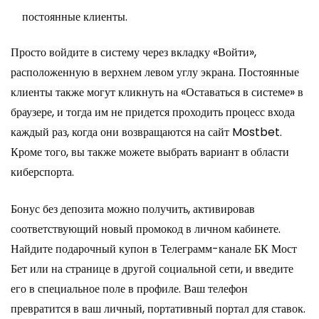
постоянные клиенты.
Просто войдите в систему через вкладку «Войти»,
расположенную в верхнем левом углу экрана. Постоянные
клиенты также могут кликнуть на «Оставаться в системе» в
браузере, и тогда им не придется проходить процесс входа
каждый раз, когда они возвращаются на сайт Mostbet.
Кроме того, вы также можете выбрать вариант в области
киберспорта.
Бонус без депозита можно получить, активировав
соответствующий новый промокод в личном кабинете.
Найдите подарочный купон в Телеграмм-канале БК Мост
Бет или на странице в другой социальной сети, и введите
его в специальное поле в профиле. Ваш телефон
превратится в ваш личный, портативный портал для ставок.