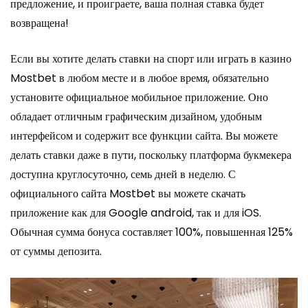
предложение, и проиграете, ваша полная ставка будет
возвращена!
Если вы хотите делать ставки на спорт или играть в казино
Mostbet в любом месте и в любое время, обязательно
установите официальное мобильное приложение. Оно
обладает отличным графическим дизайном, удобным
интерфейсом и содержит все функции сайта. Вы можете
делать ставки даже в пути, поскольку платформа букмекера
доступна круглосуточно, семь дней в неделю. С
официального сайта Mostbet вы можете скачать
приложение как для Google android, так и для iOS.
Обычная сумма бонуса составляет 100%, повышенная 125%
от суммы депозита.