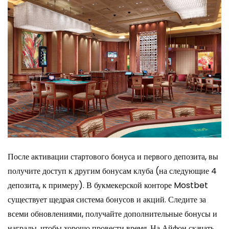
После активации стартового бонуса и первого депозита, вы
получите доступ к другим бонусам клуба (на следующие 4
депозита, к примеру). В букмекерской конторе Mostbet
существует щедрая система бонусов и акций. Следите за
всеми обновлениями, получайте дополнительные бонусы и
награды, чтобы хорошо провести время. На Айфон скачать