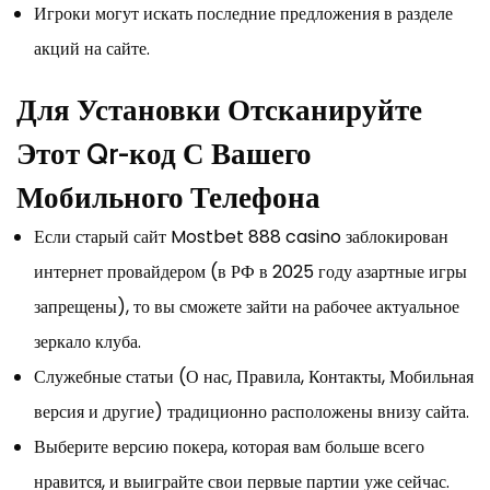
Игроки могут искать последние предложения в разделе
акций на сайте.
Для Установки Отсканируйте
Этот Qr-код С Вашего
Мобильного Телефона
Если старый сайт Mostbet 888 casino заблокирован
интернет провайдером (в РФ в 2025 году азартные игры
запрещены), то вы сможете зайти на рабочее актуальное
зеркало клуба.
Служебные статьи (О нас, Правила, Контакты, Мобильная
версия и другие) традиционно расположены внизу сайта.
Выберите версию покера, которая вам больше всего
нравится, и выиграйте свои первые партии уже сейчас.