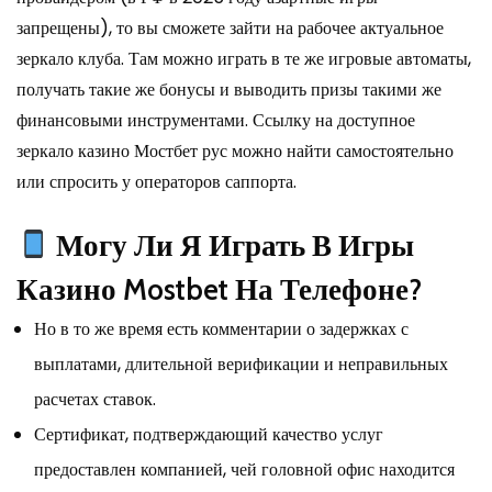
запрещены), то вы сможете зайти на рабочее актуальное
зеркало клуба. Там можно играть в те же игровые автоматы,
получать такие же бонусы и выводить призы такими же
финансовыми инструментами. Ссылку на доступное
зеркало казино Мостбет рус можно найти самостоятельно
или спросить у операторов саппорта.
Могу Ли Я Играть В Игры
Казино Mostbet На Телефоне?
Но в то же время есть комментарии о задержках с
выплатами, длительной верификации и неправильных
расчетах ставок.
Сертификат, подтверждающий качество услуг
предоставлен компанией, чей головной офис находится