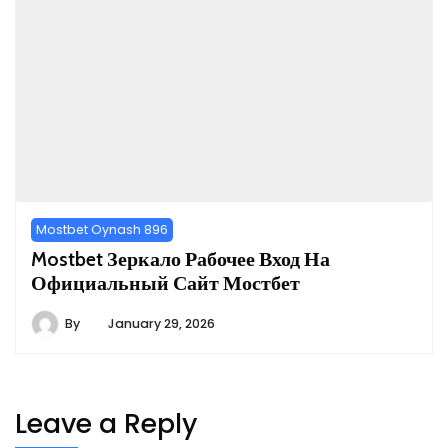
Mostbet Oynash 896
Mostbet Зеркало Рабочее Вход На
Официальный Сайт Мостбет
By
January 29, 2026
Leave a Reply