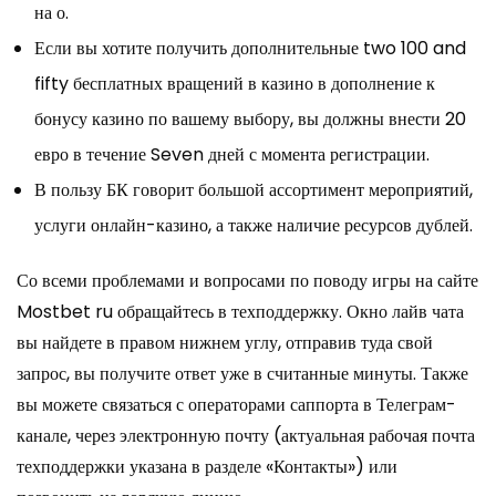
на о.
Если вы хотите получить дополнительные two 100 and
fifty бесплатных вращений в казино в дополнение к
бонусу казино по вашему выбору, вы должны внести 20
евро в течение Seven дней с момента регистрации.
В пользу БК говорит большой ассортимент мероприятий,
услуги онлайн-казино, а также наличие ресурсов дублей.
Со всеми проблемами и вопросами по поводу игры на сайте
Mostbet ru обращайтесь в техподдержку. Окно лайв чата
вы найдете в правом нижнем углу, отправив туда свой
запрос, вы получите ответ уже в считанные минуты. Также
вы можете связаться с операторами саппорта в Телеграм-
канале, через электронную почту (актуальная рабочая почта
техподдержки указана в разделе «Контакты») или