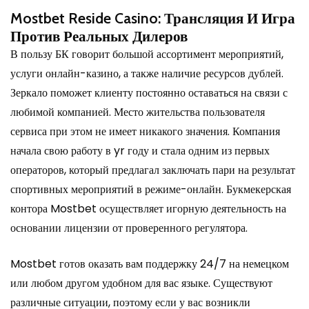
Mostbet Reside Casino: Трансляция И Игра
Против Реальных Дилеров
В пользу БК говорит большой ассортимент мероприятий,
услуги онлайн-казино, а также наличие ресурсов дублей.
Зеркало поможет клиенту постоянно оставаться на связи с
любимой компанией. Место жительства пользователя
сервиса при этом не имеет никакого значения. Компания
начала свою работу в yr году и стала одним из первых
операторов, который предлагал заключать пари на результат
спортивных мероприятий в режиме-онлайн. Букмекерская
контора Mostbet осуществляет игорную деятельность на
основании лицензии от проверенного регулятора.
Mostbet готов оказать вам поддержку 24/7 на немецком
или любом другом удобном для вас языке. Существуют
различные ситуации, поэтому если у вас возникли