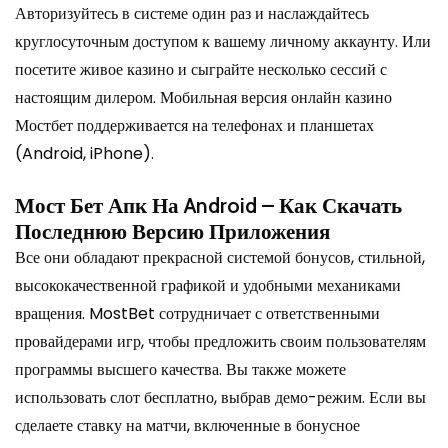
Авторизуйтесь в системе один раз и наслаждайтесь
круглосуточным доступом к вашему личному аккаунту. Или
посетите живое казино и сыграйте несколько сессий с
настоящим дилером. Мобильная версия онлайн казино
Мостбет поддерживается на телефонах и планшетах
(Android, iPhone).
Мост Бет Апк На Android – Как Скачать
Последнюю Версию Приложения
Все они обладают прекрасной системой бонусов, стильной,
высококачественной графикой и удобными механиками
вращения. MostBet сотрудничает с ответственными
провайдерами игр, чтобы предложить своим пользователям
программы высшего качества. Вы также можете
использовать слот бесплатно, выбрав демо-режим. Если вы
сделаете ставку на матчи, включенные в бонусное