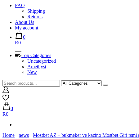
FAQ
Shipping
Returns
About Us
My account
0
R0
Top Categories
Uncategorized
Amethyst
New
0
R0
Home
news
Mostbet AZ – bukmeker ve kazino Mostbet Giri rsmi 