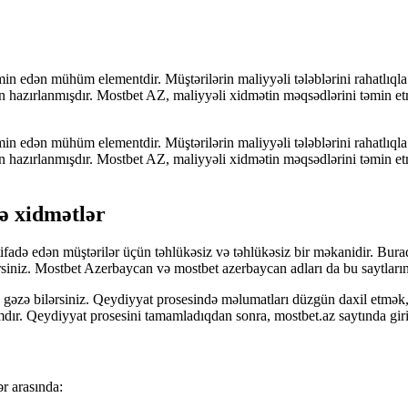
in edən mühüm elementdir. Müştərilərin maliyyəli tələblərini rahatlıqla
 hazırlanmışdır. Mostbet AZ, maliyyəli xidmətin məqsədlərini təmin e
in edən mühüm elementdir. Müştərilərin maliyyəli tələblərini rahatlıqla
 hazırlanmışdır. Mostbet AZ, maliyyəli xidmətin məqsədlərini təmin e
ə xidmətlər
də edən müştərilər üçün təhlükəsiz və təhlükəsiz bir məkanidir. Burad
siniz. Mostbet Azerbaycan və mostbet azerbaycan adları da bu saytların 
zə bilərsiniz. Qeydiyyat prosesində məlumatları düzgün daxil etmək, si
zımdır. Qeydiyyat prosesini tamamladıqdan sonra, mostbet.az saytında giri
r arasında: