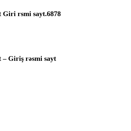
Giri rsmi sayt.6878
– Giriş rəsmi sayt