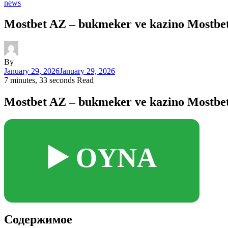
news
Mostbet AZ – bukmeker ve kazino Mostbet 
By
January 29, 2026
January 29, 2026
7 minutes, 33 seconds Read
Mostbet AZ – bukmeker ve kazino Mostbet 
▶️ OYNA
Содержимое