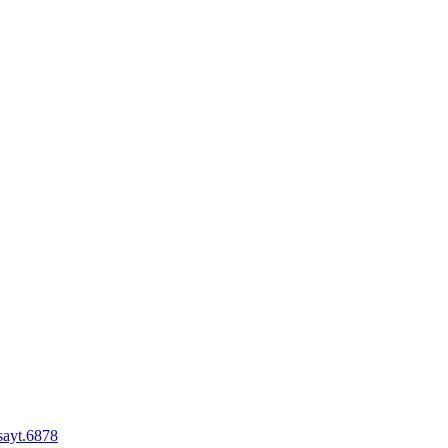
sayt.6878