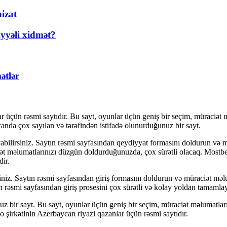
hizat
yyəli xidmət?
ətlər
üçün rəsmi saytıdır. Bu sayt, oyunlar üçün geniş bir seçim, müraciət mə
anda çox sayılan və tərəfindən istifadə olunurduğunuz bir sayt.
bilirsiniz. Saytın rəsmi sayfasından qeydiyyat formasını doldurun və mü
ciət məlumatlarınızı düzgün doldurduğunuzda, çox sürətli olacaq. Mostbe
dir.
siniz. Saytın rəsmi sayfasından giriş formasını doldurun və müraciət məl
n rəsmi sayfasından giriş prosesini çox sürətli və kolay yoldan tamamlay
 bir sayt. Bu sayt, oyunlar üçün geniş bir seçim, müraciət məlumatları 
 şirkətinin Azerbaycan riyazi qazanlar üçün rəsmi saytıdır.