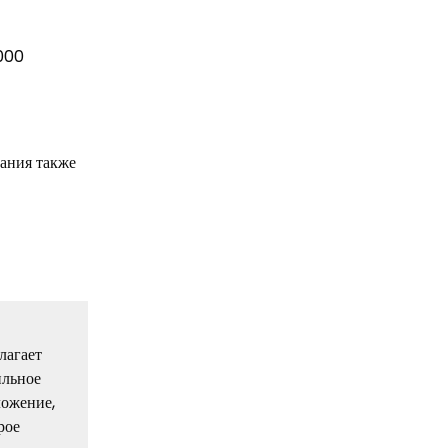
 000
пания также
лагает
льное
ожение,
рое