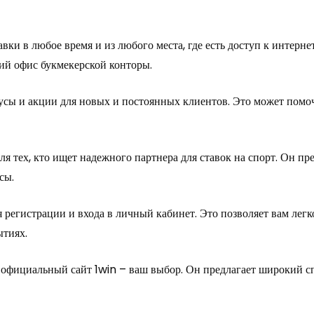
вки в любое время и из любого места, где есть доступ к интерне
кий офис букмекерской конторы.
сы и акции для новых и постоянных клиентов. Это может помоч
я тех, кто ищет надежного партнера для ставок на спорт. Он пр
сы.
регистрации и входа в личный кабинет. Это позволяет вам легк
ытиях.
 официальный сайт 1win – ваш выбор. Он предлагает широкий сп