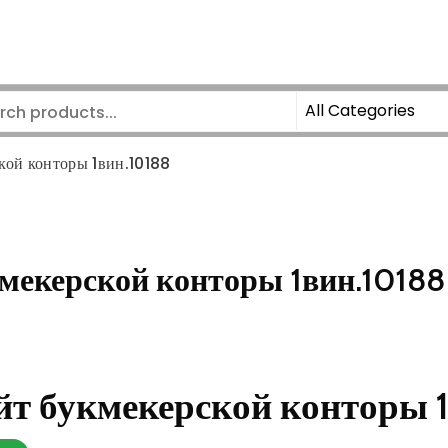
кой конторы 1вин.10188
мекерской конторы 1вин.10188
йт букмекерской конторы 