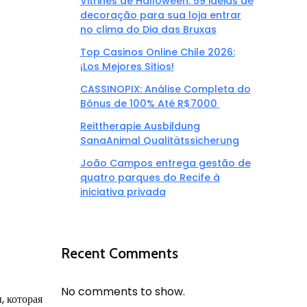
Vitrines de Halloween: 59 ideias de
decoração para sua loja entrar
no clima do Dia das Bruxas
Top Casinos Online Chile 2026:
¡Los Mejores Sitios!
CASSINOPIX: Análise Completa do
Bônus de 100% Até R$7000 ️
Reittherapie Ausbildung
SanaAnimal Qualitätssicherung
João Campos entrega gestão de
quatro parques do Recife à
iniciativa privada
Recent Comments
No comments to show.
, которая