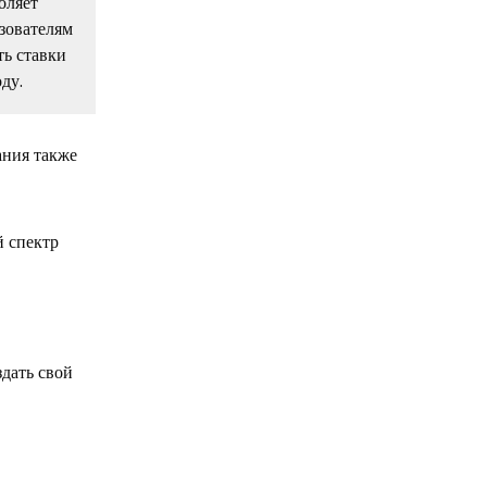
оляет
зователям
ть ставки
оду.
ания также
й спектр
здать свой