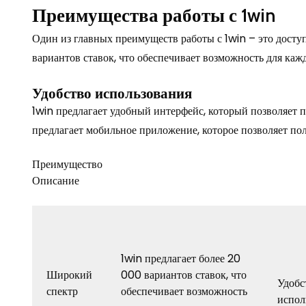
Преимущества работы с 1win
Один из главных преимуществ работы с 1win – это досту
вариантов ставок, что обеспечивает возможность для кажд
Удобство использования
1win предлагает удобный интерфейс, который позволяет 
предлагает мобильное приложение, которое позволяет поль
Преимущество
Описание
1win предлагает более 20
Широкий
000 вариантов ставок, что
Удобс
спектр
обеспечивает возможность
испол