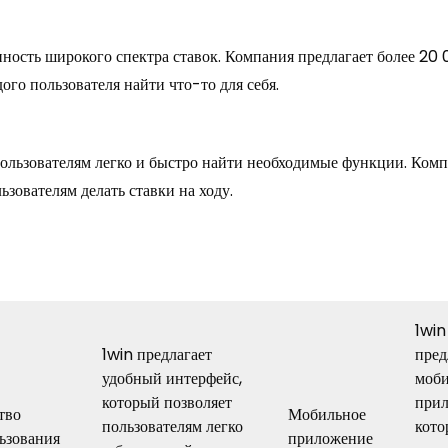
пность широкого спектра ставок. Компания предлагает более 20
ого пользователя найти что-то для себя.
пользователям легко и быстро найти необходимые функции. Ком
зователям делать ставки на ходу.
1win
1win предлагает
пред
удобный интерфейс,
моби
который позволяет
прил
тво
Мобильное
пользователям легко
кото
ьзования
приложение