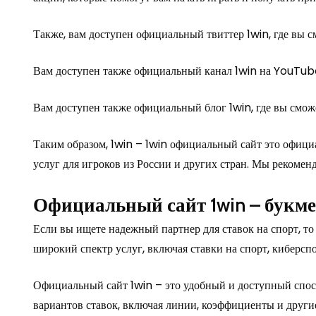
Также, вам доступен официальный твиттер 1win, где вы с
Вам доступен также официальный канал 1win на YouTube,
Вам доступен также официальный блог 1win, где вы сможет
Таким образом, 1win –
1win официальный сайт
это официа
услуг для игроков из России и других стран. Мы рекоменд
Официальный сайт 1win – букме
Если вы ищете надежный партнер для ставок на спорт, то
широкий спектр услуг, включая ставки на спорт, киберсп
Официальный сайт 1win – это удобный и доступный спосо
вариантов ставок, включая линии, коэффициенты и другие