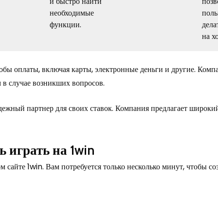
и быстро найти
позв
необходимые
поль
функции.
дела
на х
обы оплаты, включая карты, электронные деньги и другие. Комп
 в случае возникших вопросов.
адежный партнер для своих ставок. Компания предлагает широки
 играть на 1win
 сайте 1win. Вам потребуется только несколько минут, чтобы со