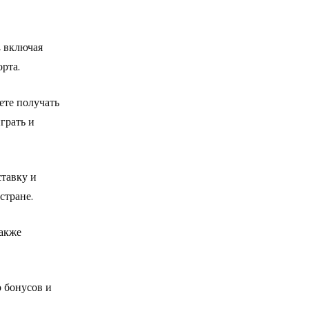
, включая
орта.
ете получать
грать и
ставку и
стране.
также
о бонусов и