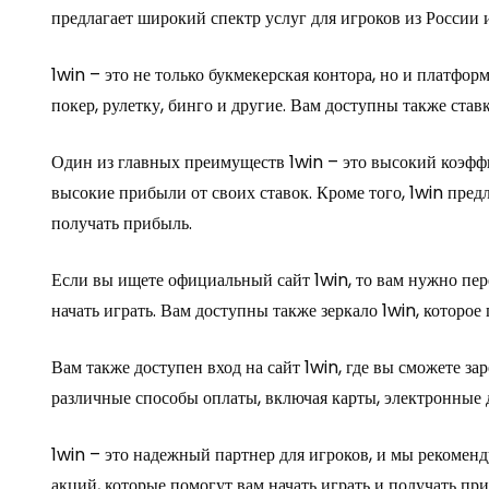
предлагает широкий спектр услуг для игроков из России и
1win – это не только букмекерская контора, но и платфор
покер, рулетку, бинго и другие. Вам доступны также ставк
Один из главных преимуществ 1win – это высокий коэффи
высокие прибыли от своих ставок. Кроме того, 1win пред
получать прибыль.
Если вы ищете официальный сайт 1win, то вам нужно пере
начать играть. Вам доступны также зеркало 1win, которое
Вам также доступен вход на сайт 1win, где вы сможете зар
различные способы оплаты, включая карты, электронные д
1win – это надежный партнер для игроков, и мы рекомен
акций, которые помогут вам начать играть и получать пр