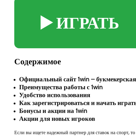
▶️ ИГРАТЬ
Содержимое
Официальный сайт 1win – букмекерская
Преимущества работы с 1win
Удобство использования
Как зарегистрироваться и начать играть
Бонусы и акции на 1win
Акции для новых игроков
Если вы ищете надежный партнер для ставок на спорт, то