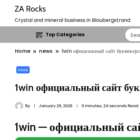
ZA Rocks
Crystal and mineral business in Bloubergstrand
Top Categories
Home
news
1win официальный сайт букмекерс
news
1win официальный сайт бук
By
January 29, 2026
0 minutes, 24 seconds Read
1win — официальный са