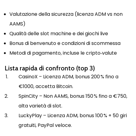
Valutazione della sicurezza (licenza ADM vs non
AAMS)
Qualità delle slot machine e dei giochi live
Bonus di benvenuto e condizioni di scommessa
Metodi di pagamento, incluse le cripto‑valute
Lista rapida di confronto (top 3)
CasinoX – Licenza ADM, bonus 200 % fino a
€1000, accetta Bitcoin.
SpinCity – Non AAMS, bonus 150 % fino a €750,
alta varietà di slot.
LuckyPlay – Licenza ADM, bonus 100 % + 50 giri
gratuiti, PayPal veloce.