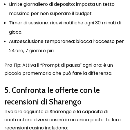
Limite giornaliero di deposito: imposta un tetto
massimo per non superare il budget.
Timer di sessione: ricevi notifiche ogni 30 minuti di
gioco.
Autoesclusione temporanea: blocca l’accesso per
24 ore, 7 giorni o più.
Pro Tip: Attiva il “Prompt di pausa” ogni ora; è un
piccolo promemoria che può fare la differenza.
5. Confronta le offerte con le
recensioni di Sharengo
Il valore aggiunto di Sharengo è la capacità di
confrontare diversi casinò in un unico posto. Le loro
recensioni casino includono: