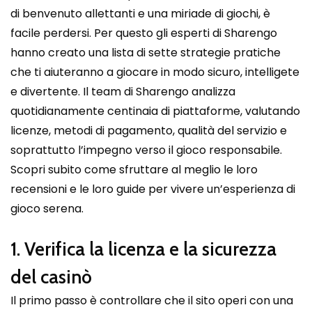
di benvenuto allettanti e una miriade di giochi, è
facile perdersi. Per questo gli esperti di Sharengo
hanno creato una lista di sette strategie pratiche
che ti aiuteranno a giocare in modo sicuro, intelligete
e divertente. Il team di Sharengo analizza
quotidianamente centinaia di piattaforme, valutando
licenze, metodi di pagamento, qualità del servizio e
soprattutto l’impegno verso il gioco responsabile.
Scopri subito come sfruttare al meglio le loro
recensioni e le loro guide per vivere un’esperienza di
gioco serena.
1. Verifica la licenza e la sicurezza
del casinò
Il primo passo è controllare che il sito operi con una