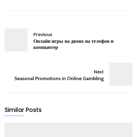
Previous
Онлайн игры на двоих на телефон и
компьютер
Next
Seasonal Promotions in Online Gambling
Similar Posts