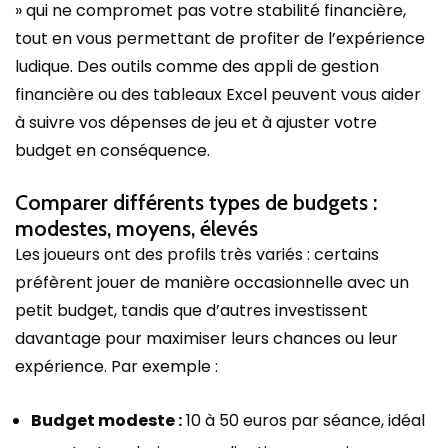
» qui ne compromet pas votre stabilité financière,
tout en vous permettant de profiter de l’expérience
ludique. Des outils comme des appli de gestion
financière ou des tableaux Excel peuvent vous aider
à suivre vos dépenses de jeu et à ajuster votre
budget en conséquence.
Comparer différents types de budgets :
modestes, moyens, élevés
Les joueurs ont des profils très variés : certains
préfèrent jouer de manière occasionnelle avec un
petit budget, tandis que d’autres investissent
davantage pour maximiser leurs chances ou leur
expérience. Par exemple :
Budget modeste :
10 à 50 euros par séance, idéal