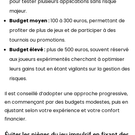
pour tester plusieurs applications sans risque
majeur.
Budget moyen :
100 à 300 euros, permettant de
profiter de plus de jeux et de participer à des
tournois ou promotions.
Budget élevé :
plus de 500 euros, souvent réservé
aux joueurs expérimentés cherchant à optimiser
leurs gains tout en étant vigilants sur la gestion des
risques.
Il est conseillé d’adopter une approche progressive,
en commençant par des budgets modestes, puis en
ajustant selon votre expérience et votre confort
financier.
Éviter les pièges du jeu impulsif en fixant des