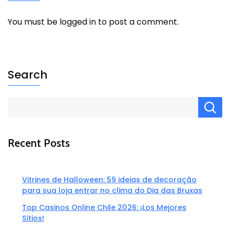
You must be
logged in
to post a comment.
Search
Recent Posts
Vitrines de Halloween: 59 ideias de decoração
para sua loja entrar no clima do Dia das Bruxas
Top Casinos Online Chile 2026: ¡Los Mejores
Sitios!