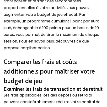
transparent et offrant des récompenses
proportionnelles à votre activité, vous pouvez
augmenter votre budget de jeu effectif. Par
exemple, un programme cumulant 1 point par euro
joué, échangeable à 100 points pour un bonus de 10
euros, vous permet de tirer le maximum de chaque
session. Pour en savoir plus, découvrez ce que
propose
corgibet casino
.
Comparer les frais et coûts
additionnels pour maîtriser votre
budget de jeu
Examiner les frais de transaction et de retrait
Les frais applicables lors des dépôts ou retraits
peuvent considérablement réduire votre capital de