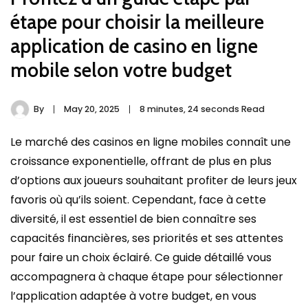
étape pour choisir la meilleure
application de casino en ligne
mobile selon votre budget
By
May 20, 2025
8 minutes, 24 seconds Read
Le marché des casinos en ligne mobiles connaît une
croissance exponentielle, offrant de plus en plus
d’options aux joueurs souhaitant profiter de leurs jeux
favoris où qu’ils soient. Cependant, face à cette
diversité, il est essentiel de bien connaître ses
capacités financières, ses priorités et ses attentes
pour faire un choix éclairé. Ce guide détaillé vous
accompagnera à chaque étape pour sélectionner
l’application adaptée à votre budget, en vous