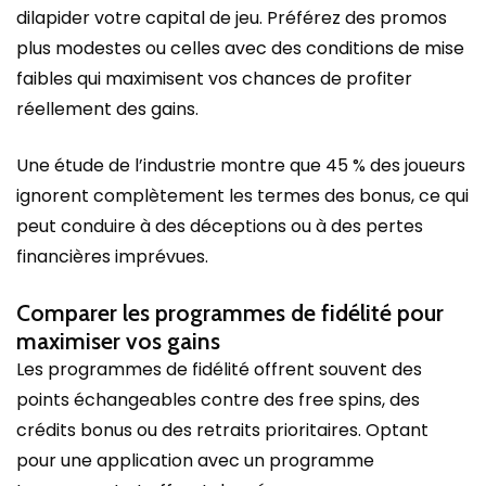
dilapider votre capital de jeu. Préférez des promos
plus modestes ou celles avec des conditions de mise
faibles qui maximisent vos chances de profiter
réellement des gains.
Une étude de l’industrie montre que 45 % des joueurs
ignorent complètement les termes des bonus, ce qui
peut conduire à des déceptions ou à des pertes
financières imprévues.
Comparer les programmes de fidélité pour
maximiser vos gains
Les programmes de fidélité offrent souvent des
points échangeables contre des free spins, des
crédits bonus ou des retraits prioritaires. Optant
pour une application avec un programme