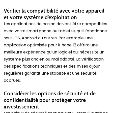
Vérifier la compatibilité avec votre appareil
et votre système d’exploitation
Les applications de casino doivent être compatibles
avec votre smartphone ou tablette, qu’il fonctionne
sous iOS, Android ou autres. Par exemple, une
application optimisée pour iPhone 12 offrira une
meilleure expérience qu’un logiciel qui nécessite un
système plus ancien ou mal adapté. La vérification
des spécifications techniques et des mises à jour
régulières garantit une stabilité et une sécurité
accrues.
Considérer les options de sécurité et de
confidentialité pour protéger votre
investissement