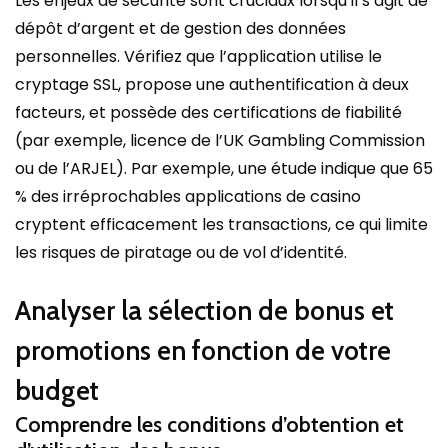
Les enjeux de sécurité sont cruciaux lorsqu’il s’agit de
dépôt d’argent et de gestion des données
personnelles. Vérifiez que l’application utilise le
cryptage SSL, propose une authentification à deux
facteurs, et possède des certifications de fiabilité
(par exemple, licence de l’UK Gambling Commission
ou de l’ARJEL). Par exemple, une étude indique que 65
% des irréprochables applications de casino
cryptent efficacement les transactions, ce qui limite
les risques de piratage ou de vol d’identité.
Analyser la sélection de bonus et
promotions en fonction de votre
budget
Comprendre les conditions d’obtention et