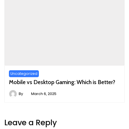
Uncategorized
Mobile vs Desktop Gaming: Which is Better?
By
March 6, 2025
Leave a Reply