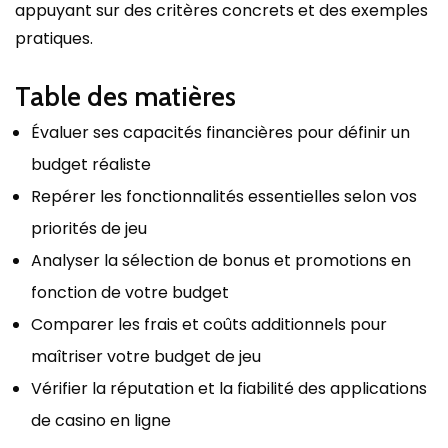
appuyant sur des critères concrets et des exemples
pratiques.
Table des matières
Évaluer ses capacités financières pour définir un
budget réaliste
Repérer les fonctionnalités essentielles selon vos
priorités de jeu
Analyser la sélection de bonus et promotions en
fonction de votre budget
Comparer les frais et coûts additionnels pour
maîtriser votre budget de jeu
Vérifier la réputation et la fiabilité des applications
de casino en ligne