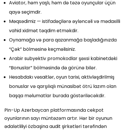
Aviator, həm yaşlı, həm də təzə oyunçular üçün
qayə seçimdir.
Məqsədimiz — istifadəçilərə əyləncəli və mədaxilli
vahid xidmət təqdim etməkdir.
Oynamağa və para qazanmağa başladığınızda
“Çək” bölməsinə keçməlisiniz.
Arabir subyektiv promokodlar şəxsi kabinetdəki
“Bonuslar” bölməsində də görünə bilər.
Hesabdakı vəsaitlər, oyun tarixi, aktivləşdirilmiş
bonuslar və qarşılıqlı münasibət ötrü lazım olan
başqa məlumatlar burada göstəriləcəkdir.
Pin-Up Azerbaycan platformasında cekpot
oyunlarının sayı müntəzəm artır. Hər bir oyunun
ədalətliliyi özbaşina audit şirkətləri tərəfindən