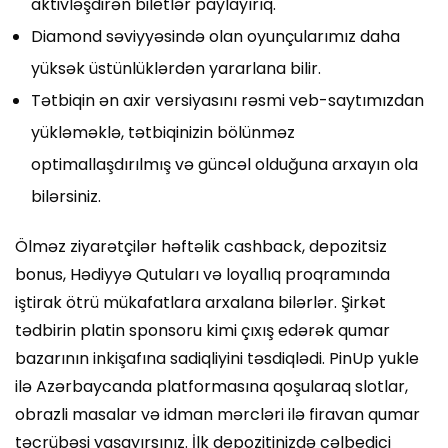
aktivləşdirən biletlər paylayırıq.
Diamond səviyyəsində olan oyunçularımız daha
yüksək üstünlüklərdən yararlana bilir.
Tətbiqin ən axir versiyasını rəsmi veb-saytımızdan
yükləməklə, tətbiqinizin bölünməz
optimallaşdırılmış və güncəl olduğuna arxayın ola
bilərsiniz.
Ölməz ziyarətçilər həftəlik cashback, depozitsiz
bonus, Hədiyyə Qutuları və loyallıq proqramında
iştirak ötrü mükafatlara arxalana bilərlər. Şirkət
tədbirin platin sponsoru kimi çıxış edərək qumar
bazarının inkişafına sadiqliyini təsdiqlədi. PinUp yukle
ilə Azərbaycanda platformasına qoşularaq slotlar,
obrazli masalar və idman mərcləri ilə firavan qumar
təcrübəsi yaşayırsınız. İlk depozitinizdə cəlbedici