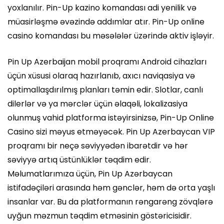
yoxlanılır. Pin-Up kazino komandası adi yenilik və
müasirləşmə əvəzində addımlar atır. Pin-Up online
casino komandası bu məsələlər üzərində aktiv işləyir.
Pin Up Azerbaijan mobil proqramı Android cihazları
üçün xüsusi olaraq hazırlanıb, axıcı naviqasiya və
optimallaşdırılmış planları təmin edir. Slotlar, canlı
dilerlər və ya mərclər üçün əlaqəli, lokalizasiya
olunmuş vahid platforma istəyirsinizsə, Pin-Up Online
Casino sizi məyus etməyəcək. Pin Up Azerbaycan VIP
proqramı bir neçə səviyyədən ibarətdir və hər
səviyyə artıq üstünlüklər təqdim edir.
Məlumatlarımıza üçün, Pin Up Azərbaycan
istifadəçiləri arasında həm gənclər, həm də orta yaşlı
insanlar var. Bu da platformanın rəngarəng zövqlərə
uyğun məzmun təqdim etməsinin göstəricisidir.