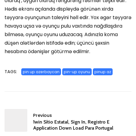
olaraq , uyğun olaraq rəngarəng rəsmlər təşkil edir.
Hədis ekranı açılanda displeydə görünən xirda
təyyarə oyunçunun taleyini həll edir. Yox əgər təyyarə
havaya uçsa və oyunçu pulu vaxtında nağdlaşdıra
bilməsə, oyunçu oyunu uduzacaq. Adınızla koma
düşən alətlərdən istifadə edin; üçüncü şəxsin
hesabına ödənişlər götürmə edilmir.
TAGS:
pin up azerbaycan
pin-up oyunu
pinup az
Previous
1win Sítio Estatal, Sign In, Registro E
Application Down Load Para Portugal