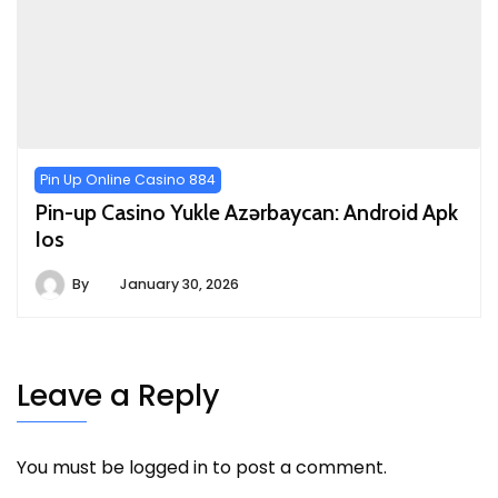
Pin Up Online Casino 884
Pin-up Casino Yukle Azərbaycan: Android Apk
Ios
By
January 30, 2026
Leave a Reply
You must be
logged in
to post a comment.