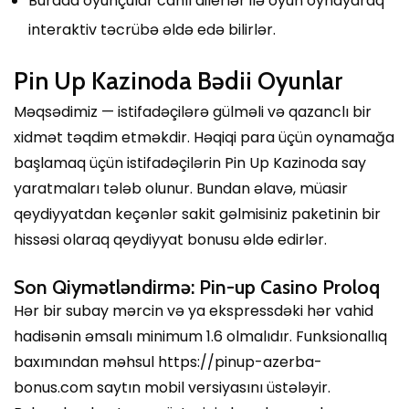
Burada oyunçular canlı dilerlər ilə oyun oynayaraq
interaktiv təcrübə əldə edə bilirlər.
Pin Up Kazinoda Bədii Oyunlar
Məqsədimiz — istifadəçilərə gülməli və qazanclı bir
xidmət təqdim etməkdir. Həqiqi para üçün oynamağa
başlamaq üçün istifadəçilərin Pin Up Kazinoda say
yaratmaları tələb olunur. Bundan əlavə, müasir
qeydiyyatdan keçənlər sakit gəlmisiniz paketinin bir
hissəsi olaraq qeydiyyat bonusu əldə edirlər.
Son Qiymətləndirmə: Pin-up Casino Proloq
Hər bir subay mərcin və ya ekspressdəki hər vahid
hadisənin əmsalı minimum 1.6 olmalıdır. Funksionallıq
baxımından məhsul
https://pinup-azerba-
bonus.com
saytın mobil versiyasını üstələyir.