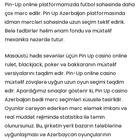
Pin-Up online platformamızda futbol sahəsində daha
çox mərc edilir. Pin Up Azerbaijan platformasında
idman mərcləri sahəsində uzun seçim təklif edirik.
Belə tədbirlər həlim ənam fondu və müxtəlif
mexanika nəzərdə tutur.
Masaüstü hədis sevənlər üçün Pin Up casino online
rulet, blackjack, poker və bakkaranın müxtəlif
versiyalarını təqdim edir. Pin-Up online casino
müxtəlif zövqlərə uyğun uzun oyun seçimi təqdim
edir. Apardığımız sınaqlar göstərir ki, Pin Up casino
Azerbaijan bədii mərc seçimləri xüsusilə təsirlidir.
Oyunlar cərəyan edərkən mərc eləmək imkanı və
real müddət rejimində statistika ilə təmin
olunursunuz. Bu, şirkətin yerli bazarın tələblərinə
uyğunlaşması və Azərbaycan oyunçularının