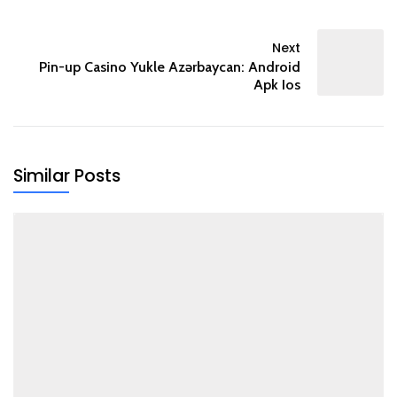
Next
Pin-up Casino Yukle Azərbaycan: Android
Apk Ios
Similar Posts