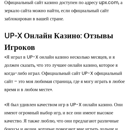
Официальный сайт казино доступен по адресу upx.com, а
зеркало сайта можно найти, если официальный сайт
заблокирован в вашей стране.
UP-X Онлайн Казино: Отзывы
Игроков
«Я играл в UP-X онлайн казино несколько месяцев, и я
должен сказать, что это лучшее онлайн казино, которое я
когда-либо играл. Официальный сайт UP-X официальный
сайт – это моя любимая страница, где я могу играть в любое
время и в любом месте».
«Я был удивлен качеством игр в UP-X онлайн казино. Они
имеют огромный выбор игр, и все они имеют высокое
качество. Я также люблю, что они предлагают различные
бонусы и акции, которые помогают мне играть дольше и