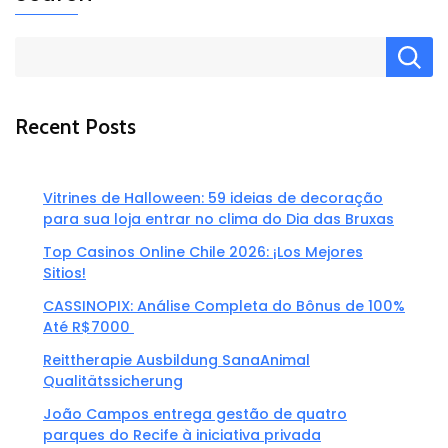
Recent Posts
Vitrines de Halloween: 59 ideias de decoração
para sua loja entrar no clima do Dia das Bruxas
Top Casinos Online Chile 2026: ¡Los Mejores
Sitios!
CASSINOPIX: Análise Completa do Bônus de 100%
Até R$7000 ️
Reittherapie Ausbildung SanaAnimal
Qualitätssicherung
João Campos entrega gestão de quatro
parques do Recife à iniciativa privada