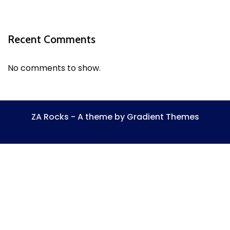
Recent Comments
No comments to show.
ZA Rocks - A theme by Gradient Themes