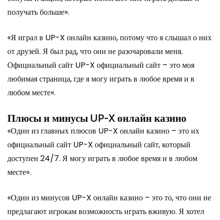
получать больше».
«Я играл в UP-X онлайн казино, потому что я слышал о них
от друзей. Я был рад, что они не разочаровали меня.
Официальный сайт UP-X официальный сайт – это моя
любимая страница, где я могу играть в любое время и в
любом месте».
Плюсы и минусы UP-X онлайн казино
«Один из главных плюсов UP-X онлайн казино – это их
официальный сайт UP-X официальный сайт, который
доступен 24/7. Я могу играть в любое время и в любом
месте».
«Один из минусов UP-X онлайн казино – это то, что они не
предлагают игрокам возможность играть вживую. Я хотел