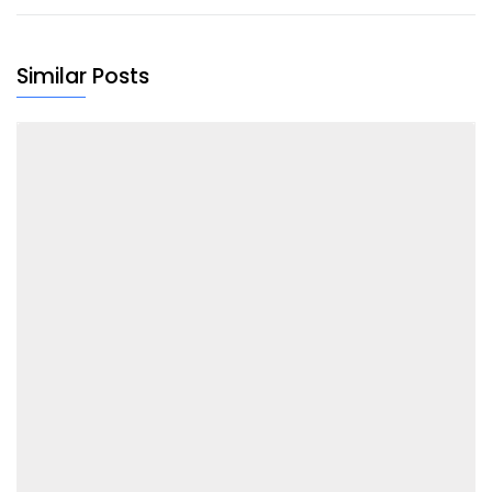
Similar Posts