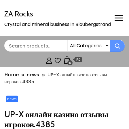
ZA Rocks
Crystal and mineral business in Bloubergstrand
R0
0
Home
news
UP-X онлайн казино отзывы
игроков.4385
news
UP-X онлайн казино отзывы
игроков.4385