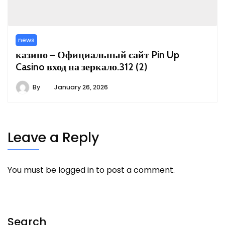
news
казино – Официальный сайт Pin Up
Casino вход на зеркало.312 (2)
By
January 26, 2026
Leave a Reply
You must be
logged in
to post a comment.
Search