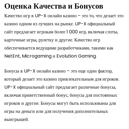
Оценка Качества и Бонусов
Качество игр в UP-X онлайн казино – это то, что делает это
казино одним из лучших на рынке. UP-X официальный
сайт предлагает игрокам более 1 000 игр, включая слоты,
карточные игры, рулетку и другие. Качество игр
обеспечивается ведущими разработчиками, такими как
NetEnt, Microgaming и Evolution Gaming.
Бонусы в UP-X онлайн казино – это еще один фактор,
который делает это казино привлекательным для игроков.
UP-X официальный сайт предлагает различные бонусы,
включая приветственный бонус, бонусы для постоянных
игроков и другие. Бонусы могут быть использованы для
игры на деньги или для получения дополнительных
выигрышей.