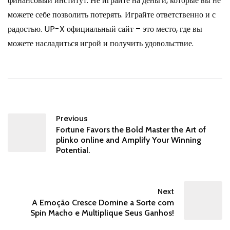
финансовый институт. Не играйте на деньги, которые вы не
можете себе позволить потерять. Играйте ответственно и с
радостью. UP-X официальный сайт – это место, где вы
можете насладиться игрой и получить удовольствие.
Previous
Fortune Favors the Bold Master the Art of
plinko online and Amplify Your Winning
Potential.
Next
A Emoção Cresce Domine a Sorte com
Spin Macho e Multiplique Seus Ganhos!