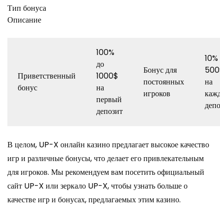
Тип бонуса
Описание
100%
10%
до
Бонус для
500
Приветственный
1000$
постоянных
на
бонус
на
игроков
каж
первый
депо
депозит
В целом, UP-X онлайн казино предлагает высокое качество
игр и различные бонусы, что делает его привлекательным
для игроков. Мы рекомендуем вам посетить официальный
сайт UP-X или зеркало UP-X, чтобы узнать больше о
качестве игр и бонусах, предлагаемых этим казино.