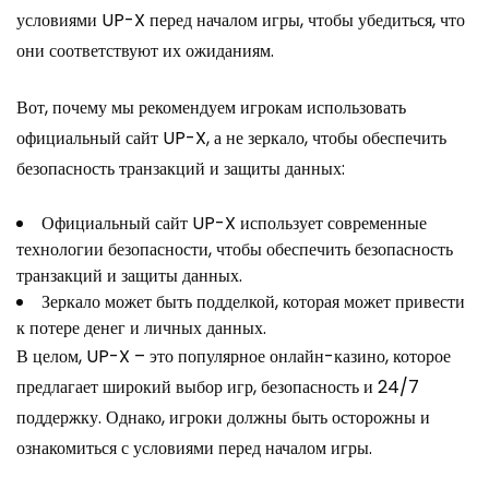
условиями UP-X перед началом игры, чтобы убедиться, что
они соответствуют их ожиданиям.
Вот, почему мы рекомендуем игрокам использовать
официальный сайт UP-X, а не зеркало, чтобы обеспечить
безопасность транзакций и защиты данных:
Официальный сайт UP-X использует современные
технологии безопасности, чтобы обеспечить безопасность
транзакций и защиты данных.
Зеркало может быть подделкой, которая может привести
к потере денег и личных данных.
В целом, UP-X – это популярное онлайн-казино, которое
предлагает широкий выбор игр, безопасность и 24/7
поддержку. Однако, игроки должны быть осторожны и
ознакомиться с условиями перед началом игры.